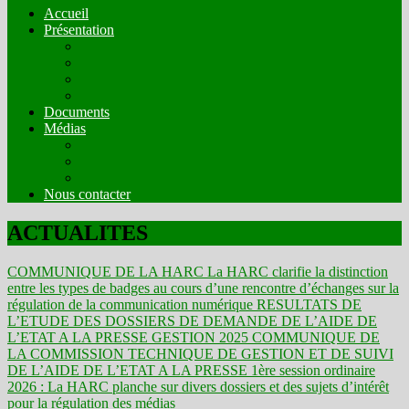
Accueil
Présentation
Mission
Compostion
Fonctionnement
Comités Techniques
Documents
Médias
Organes de presse en ligne en mode écrit
Web radios
Web TV
Nous contacter
ACTUALITES
COMMUNIQUE DE LA HARC
La HARC clarifie la distinction
entre les types de badges au cours d’une rencontre d’échanges sur la
régulation de la communication numérique
RESULTATS DE
L’ETUDE DES DOSSIERS DE DEMANDE DE L’AIDE DE
L’ETAT A LA PRESSE GESTION 2025
COMMUNIQUE DE
LA COMMISSION TECHNIQUE DE GESTION ET DE SUIVI
DE L’AIDE DE L’ETAT A LA PRESSE
1ère session ordinaire
2026 : La HARC planche sur divers dossiers et des sujets d’intérêt
pour la régulation des médias