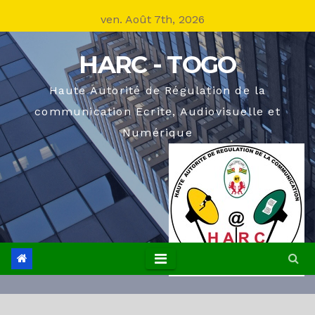
Skip
ven. Août 7th, 2026
to
content
HARC - TOGO
Haute Autorité de Régulation de la
communication Ecrite, Audiovisuelle et
Numérique