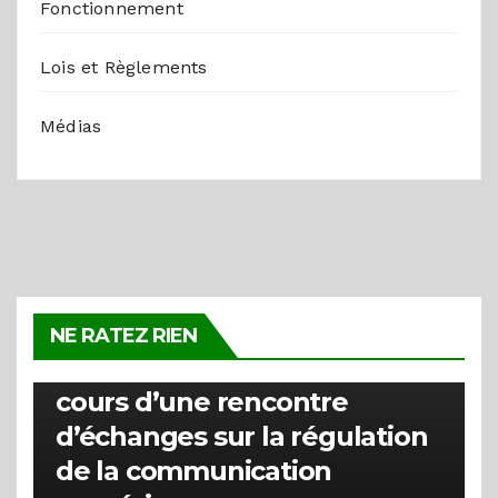
Fonctionnement
Lois et Règlements
Médias
ACTUALITÉS
La HARC clarifie la distinction
NE RATEZ RIEN
entre les types de badges au
cours d’une rencontre
d’échanges sur la régulation
de la communication