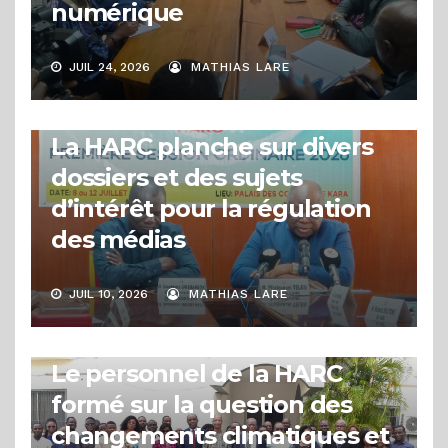
numérique
JUIL 24, 2026
MATHIAS LARE
ACTUALITÉS
1ère session ordinaire 2026 :
La HARC planche sur divers
dossiers et des sujets
d’intérêt pour la régulation
des médias
JUIL 10, 2026
MATHIAS LARE
ACTUALITÉS
Le personnel de la HARC
formé sur la question des
changements climatiques et