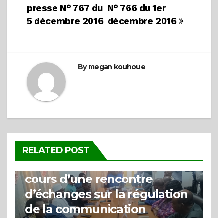
presse N° 767 du
N° 766 du 1er
de
5 décembre 2016
décembre 2016
l’article
By
megan kouhoue
ACTUALITÉS
La HARC clarifie la distinction
RELATED POST
entre les types de badges au
cours d’une rencontre
d’échanges sur la régulation
de la communication