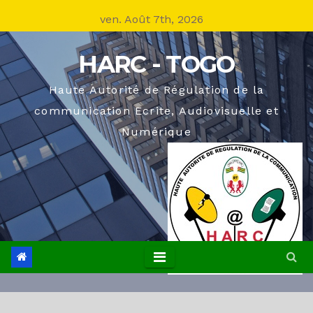
Skip
ven. Août 7th, 2026
to
content
HARC - TOGO
Haute Autorité de Régulation de la
communication Ecrite, Audiovisuelle et
Numérique