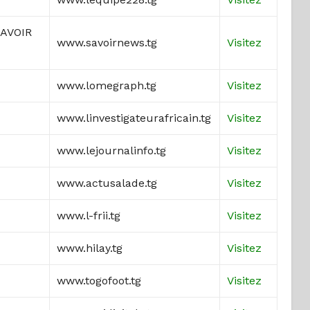
AVOIR
www.savoirnews.tg
Visitez
www.lomegraph.tg
Visitez
www.linvestigateurafricain.tg
Visitez
www.lejournalinfo.tg
Visitez
www.actusalade.tg
Visitez
www.l-frii.tg
Visitez
www.hilay.tg
Visitez
www.togofoot.tg
Visitez