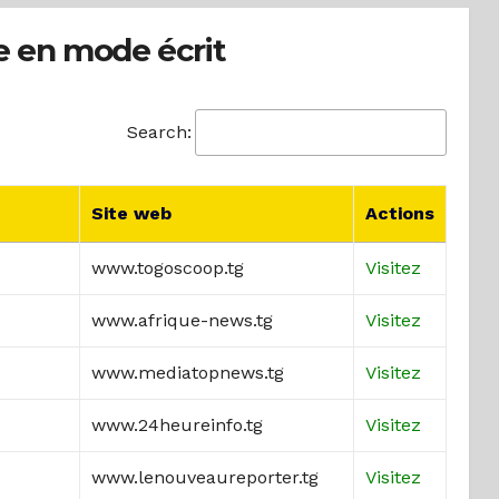
e en mode écrit
Search:
Site web
Actions
www.togoscoop.tg
Visitez
www.afrique-news.tg
Visitez
www.mediatopnews.tg
Visitez
www.24heureinfo.tg
Visitez
www.lenouveaureporter.tg
Visitez