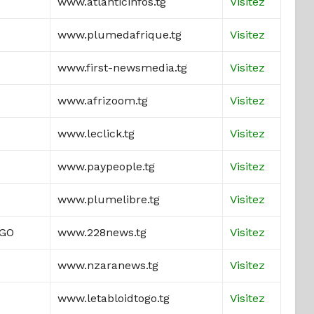
www.atlanticinfos.tg
Visitez
www.plumedafrique.tg
Visitez
www.first-newsmedia.tg
Visitez
www.afrizoom.tg
Visitez
www.leclick.tg
Visitez
www.paypeople.tg
Visitez
www.plumelibre.tg
Visitez
OGO
www.228news.tg
Visitez
www.nzaranews.tg
Visitez
www.letabloidtogo.tg
Visitez