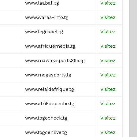
www.laabali.tg
Visitez
www.waraa-info.tg
Visitez
www.legospel.tg
Visitez
www.afriquemedia.tg
Visitez
www.mawakisports365.tg
Visitez
www.megasports.tg
Visitez
www.relaidafrique.tg
Visitez
www.afrikdepeche.tg
Visitez
www.togocheck.tg
Visitez
www.togoenlive.tg
Visitez