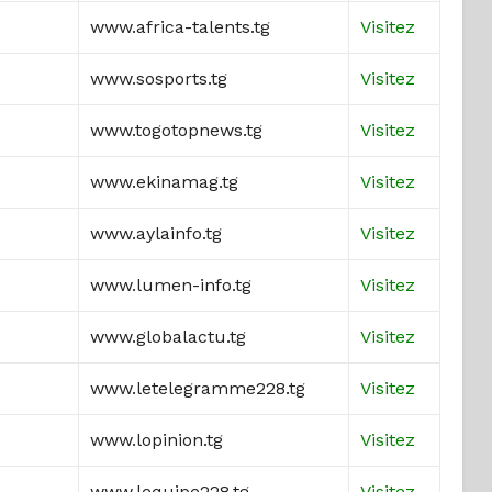
www.africa-talents.tg
Visitez
www.sosports.tg
Visitez
www.togotopnews.tg
Visitez
www.ekinamag.tg
Visitez
www.aylainfo.tg
Visitez
www.lumen-info.tg
Visitez
www.globalactu.tg
Visitez
www.letelegramme228.tg
Visitez
www.lopinion.tg
Visitez
www.lequipe228.tg
Visitez