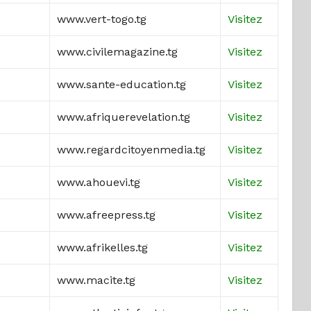
www.vert-togo.tg
Visitez
www.civilemagazine.tg
Visitez
www.sante-education.tg
Visitez
www.afriquerevelation.tg
Visitez
www.regardcitoyenmedia.tg
Visitez
www.ahouevi.tg
Visitez
www.afreepress.tg
Visitez
www.afrikelles.tg
Visitez
www.macite.tg
Visitez