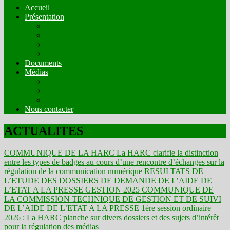
Accueil
Présentation
Mission
Compostion
Fonctionnement
Comités Techniques
Documents
Médias
Organes de presse en ligne en mode écrit
Web radios
Web TV
Nous contacter
ACTUALITES
COMMUNIQUE DE LA HARC
La HARC clarifie la distinction
entre les types de badges au cours d’une rencontre d’échanges sur la
régulation de la communication numérique
RESULTATS DE
L’ETUDE DES DOSSIERS DE DEMANDE DE L’AIDE DE
L’ETAT A LA PRESSE GESTION 2025
COMMUNIQUE DE
LA COMMISSION TECHNIQUE DE GESTION ET DE SUIVI
DE L’AIDE DE L’ETAT A LA PRESSE
1ère session ordinaire
2026 : La HARC planche sur divers dossiers et des sujets d’intérêt
pour la régulation des médias