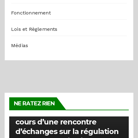
Fonctionnement
Lois et Règlements
Médias
ACTUALITÉS
La HARC clarifie la distinction
NE RATEZ RIEN
entre les types de badges au
cours d’une rencontre
d’échanges sur la régulation