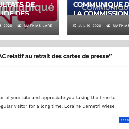
ULTATS DE
COMMUNIQUE 
TUDE DES
LA COMMISSION
SIERS DE
TECHNIQUE DE
3, 2026
MATHIAS LARE
JUIL 10, 2026
MATHIAS
ANDE DE
GESTION ET DE
DE DE L’ETAT A
SUIVI DE L’AIDE
PRESSE
L’ETAT A LA PR
relatif au retrait des cartes de presse”
TION 2025
r of your site and appreciate you taking the time to
regular visitor for a long time. Loraine Demetri Wiese
RÉPO