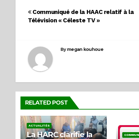
Navigation
Communiqué de la HAAC relatif à la
Télévision « Céleste TV »
de
l’article
By
megan kouhoue
RELATED POST
ACTUALITÉS
La HARC clarifie la
COMMUN