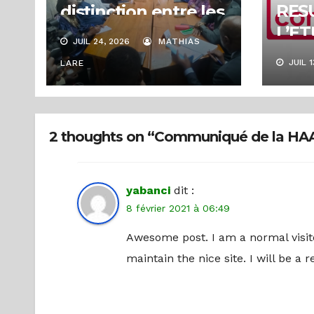
RES
distinction entre les
L’E
types de badges au
JUIL 24, 2026
MATHIAS
DOS
cours d’une
JUIL 1
LARE
DEM
rencontre
L’AI
d’échanges sur la
LA 
régulation de la
2 thoughts on “Communiqué de la HAAC 
GES
communication
numérique
yabanci
dit :
8 février 2021 à 06:49
Awesome post. I am a normal visito
maintain the nice site. I will be a 