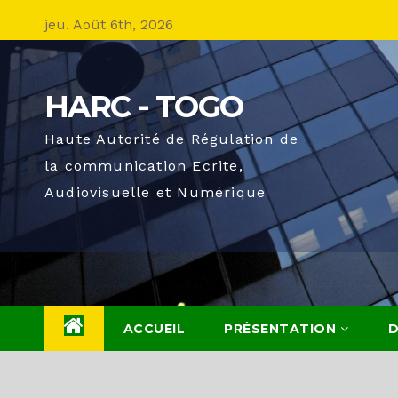
Skip
jeu. Août 6th, 2026
to
content
HARC - TOGO
Haute Autorité de Régulation de
la communication Ecrite,
Audiovisuelle et Numérique
ACCUEIL
PRÉSENTATION