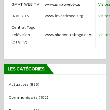
GMAT WEB TV
www.gmatwebtv.tg
Visite
INVES TV
www.investimedia.tg
Visite
Central Togo
Télévision
www.skdcentraltogo.com
Visite
(CTGTV)
LES CATÉGORIES
Actualités
(836)
Communiqués
(102)