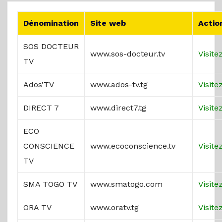
Dénomination
Site web
Actio
SOS DOCTEUR
www.sos-docteur.tv
Visite
TV
Ados’TV
www.ados-tv.tg
Visite
DIRECT 7
www.direct7.tg
Visite
ECO
CONSCIENCE
www.ecoconscience.tv
Visite
TV
SMA TOGO TV
www.smatogo.com
Visite
ORA TV
www.oratv.tg
Visite