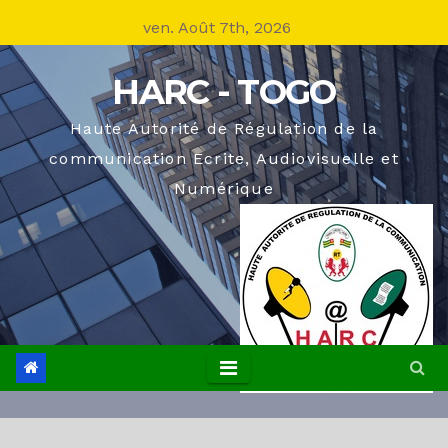
Skip
ven. Août 7th, 2026
to
content
HARC - TOGO
Haute Autorité de Régulation de la
communication Ecrite, Audiovisuelle et
Numérique