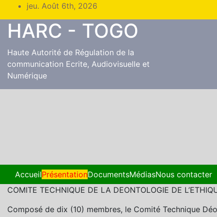
Skip
jeu. Août 6th, 2026
to
HARC - TOGO
content
Haute Autorité de Régulation de la
communication Ecrite, Audiovisuelle et
Numérique
Accueil
Présentation
Documents
Médias
Nous contacter
COMITE TECHNIQUE DE LA DEONTOLOGIE DE L’ETHIQU
Composé de dix (10) membres, le Comité Technique Déon