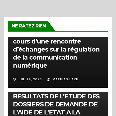
ACTUALITÉS
La HARC clarifie la distinction
NE RATEZ RIEN
entre les types de badges au
cours d’une rencontre
d’échanges sur la régulation
de la communication
numérique
JUIL 24, 2026
MATHIAS LARE
COMMUNIQUÉS
RESULTATS DE L’ETUDE DES
DOSSIERS DE DEMANDE DE
L’AIDE DE L’ETAT A LA