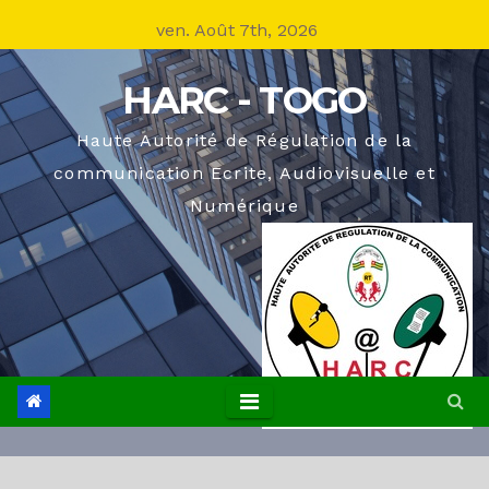
Skip
ven. Août 7th, 2026
to
content
HARC - TOGO
Haute Autorité de Régulation de la
communication Ecrite, Audiovisuelle et
Numérique