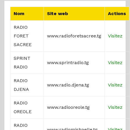
Nom
Site web
Actions
RADIO
FORET
www.radioforetsacree.tg
Visitez
SACREE
SPRINT
www.sprintradio.tg
Visitez
RADIO
RADIO
www.radio.djena.tg
Visitez
DJENA
RADIO
www.radiooreole.tg
Visitez
OREOLE
RADIO
www.radiomishaelle.tg
Visitez