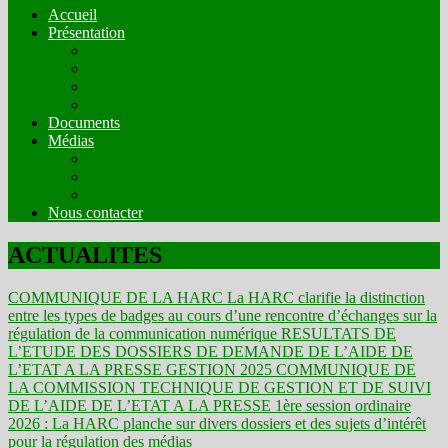
Accueil
Présentation
Mission
Compostion
Fonctionnement
Comités Techniques
Documents
Médias
Organes de presse en ligne en mode écrit
Web radios
Web TV
Nous contacter
ACTUALITES
COMMUNIQUE DE LA HARC
La HARC clarifie la distinction
entre les types de badges au cours d’une rencontre d’échanges sur la
régulation de la communication numérique
RESULTATS DE
L’ETUDE DES DOSSIERS DE DEMANDE DE L’AIDE DE
L’ETAT A LA PRESSE GESTION 2025
COMMUNIQUE DE
LA COMMISSION TECHNIQUE DE GESTION ET DE SUIVI
DE L’AIDE DE L’ETAT A LA PRESSE
1ère session ordinaire
2026 : La HARC planche sur divers dossiers et des sujets d’intérêt
pour la régulation des médias