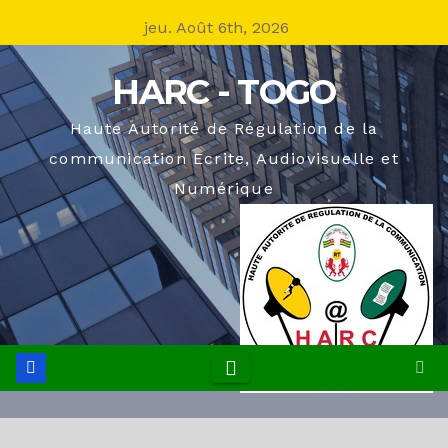
Skip
jeu. Août 6th, 2026
to
content
HARC - TOGO
Haute Autorité de Régulation de la
communication Ecrite, Audiovisuelle et
Numérique