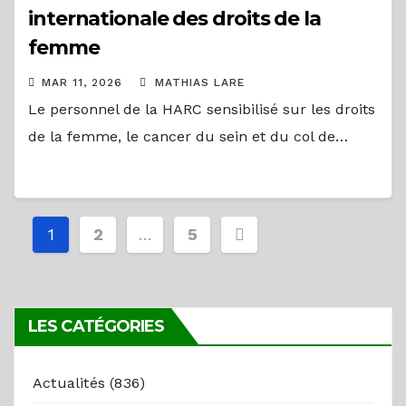
internationale des droits de la
femme
MAR 11, 2026
MATHIAS LARE
Le personnel de la HARC sensibilisé sur les droits
de la femme, le cancer du sein et du col de…
Pagination
1
2
…
5
des
publications
LES CATÉGORIES
Actualités
(836)