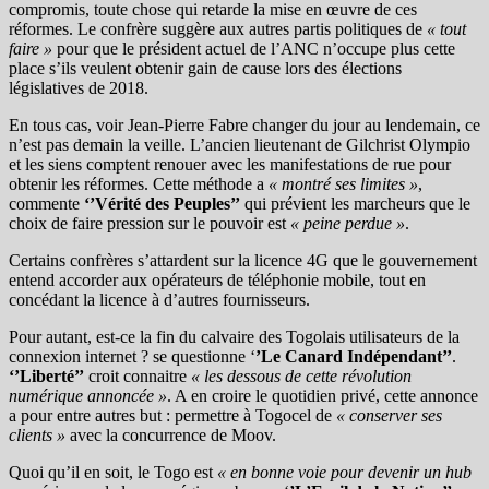
compromis, toute chose qui retarde la mise en œuvre de ces
réformes. Le confrère suggère aux autres partis politiques de
« tout
faire »
pour que le président actuel de l’ANC n’occupe plus cette
place s’ils veulent obtenir gain de cause lors des élections
législatives de 2018.
En tous cas, voir Jean-Pierre Fabre changer du jour au lendemain, ce
n’est pas demain la veille. L’ancien lieutenant de Gilchrist Olympio
et les siens comptent renouer avec les manifestations de rue pour
obtenir les réformes. Cette méthode a
« montré ses limites »
,
commente
‘’Vérité des Peuples’’
qui prévient les marcheurs que le
choix de faire pression sur le pouvoir est
« peine perdue »
.
Certains confrères s’attardent sur la licence 4G que le gouvernement
entend accorder aux opérateurs de téléphonie mobile, tout en
concédant la licence à d’autres fournisseurs.
Pour autant, est-ce la fin du calvaire des Togolais utilisateurs de la
connexion internet ? se questionne ‘
’Le Canard Indépendant’’
.
‘’Liberté’’
croit connaitre
« les dessous de cette révolution
numérique annoncée »
. A en croire le quotidien privé, cette annonce
a pour entre autres but : permettre à Togocel de
« conserver ses
clients »
avec la concurrence de Moov.
Quoi qu’il en soit, le Togo est
« en bonne voie pour devenir un hub