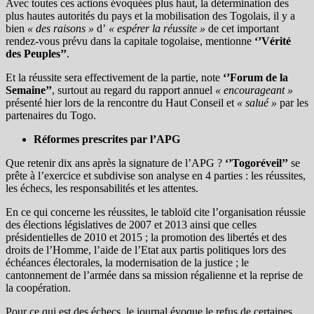
Avec toutes ces actions évoquées plus haut, la détermination des
plus hautes autorités du pays et la mobilisation des Togolais, il y a
bien
« des raisons »
d’
« espérer la réussite »
de cet important
rendez-vous prévu dans la capitale togolaise, mentionne
‘’Vérité
des Peuples’’
.
Et la réussite sera effectivement de la partie, note
‘’Forum de la
Semaine’’
, surtout au regard du rapport annuel
« encourageant »
présenté hier lors de la rencontre du Haut Conseil et
« salué »
par les
partenaires du Togo.
Réformes prescrites par l’APG
Que retenir dix ans après la signature de l’APG ?
‘’Togoréveil’’
se
prête à l’exercice et subdivise son analyse en 4 parties : les réussites,
les échecs, les responsabilités et les attentes.
En ce qui concerne les réussites, le tabloïd cite l’organisation réussie
des élections législatives de 2007 et 2013 ainsi que celles
présidentielles de 2010 et 2015 ; la promotion des libertés et des
droits de l’Homme, l’aide de l’Etat aux partis politiques lors des
échéances électorales, la modernisation de la justice ; le
cantonnement de l’armée dans sa mission régalienne et la reprise de
la coopération.
Pour ce qui est des échecs, le journal évoque le refus de certaines