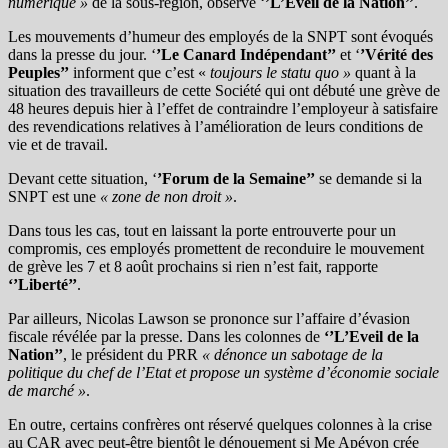
numérique »
de la sous-région, observe ‘
’L’Eveil de la Nation’’
.
Les mouvements d’humeur des employés de la SNPT sont évoqués
dans la presse du jour. ‘
’Le Canard Indépendant’’
et ‘
’Vérité des
Peuples’’
informent que c’est «
toujours le statu quo »
quant à la
situation des travailleurs de cette Société qui ont débuté une grève de
48 heures depuis hier à l’effet de contraindre l’employeur à satisfaire
des revendications relatives à l’amélioration de leurs conditions de
vie et de travail.
Devant cette situation, ‘
’Forum de la Semaine’’
se demande si la
SNPT est une
« zone de non droit »
.
Dans tous les cas, tout en laissant la porte entrouverte pour un
compromis, ces employés promettent de reconduire le mouvement
de grève les 7 et 8 août prochains si rien n’est fait, rapporte
‘’Liberté’’
.
Par ailleurs, Nicolas Lawson se prononce sur l’affaire d’évasion
fiscale révélée par la presse. Dans les colonnes de
‘’L’Eveil de la
Nation’’
, le président du PRR
« dénonce un sabotage de la
politique du chef de l’Etat et propose un système d’économie sociale
de marché »
.
En outre, certains confrères ont réservé quelques colonnes à la crise
au CAR avec peut-être bientôt le dénouement si Me Apévon crée