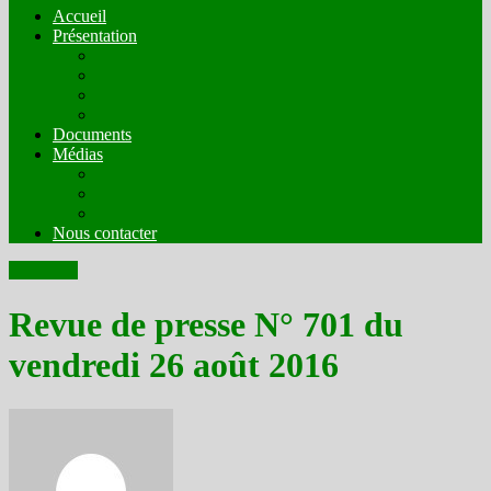
Accueil
Présentation
Mission
Compostion
Fonctionnement
Comités Techniques
Documents
Médias
Organes de presse en ligne en mode écrit
Web radios
Web TV
Nous contacter
Actualités
Revue de presse N° 701 du
vendredi 26 août 2016