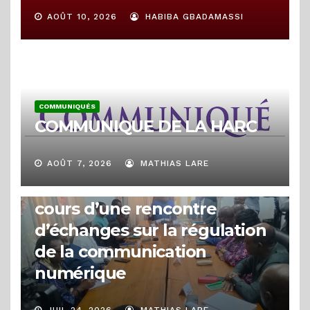
AOÛT 10, 2026
HABIBA GBADAMASSI
COMMUNIQUÉS
COMMUNIQUE DE LA HARC
ACTUALITÉS
La HARC clarifie la distinction
AOÛT 7, 2026
MATHIAS LARE
entre les types de badges au
cours d’une rencontre
d’échanges sur la régulation
de la communication
numérique