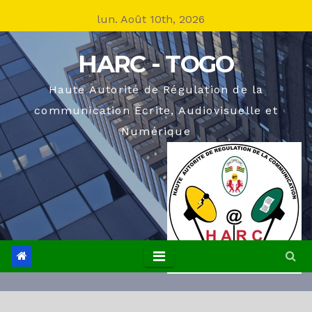
Skip
lun. Août 10th, 2026
to
content
HARC - TOGO
Haute Autorité de Régulation de la
communication Ecrite, Audiovisuelle et
Numérique