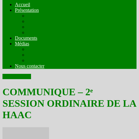
Accueil
Présentation
Mission
Compostion
Fonctionnement
Comités Techniques
Documents
Médias
Organes de presse en ligne en mode écrit
Web radios
Web TV
Nous contacter
Communiqués
COMMUNIQUE – 2ᵉ
SESSION ORDINAIRE DE LA
HAAC