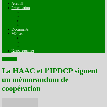
Accueil
Présentation
Mission
Compostion
Fonctionnement
Comités Techniques
Documents
Médias
Organes de presse en ligne en mode écrit
Web radios
Web TV
Nous contacter
Actualités
La HAAC et l’IPDCP signent
un mémorandum de
coopération