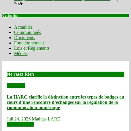
2026
Catégories
Actualités
Communiqués
Documents
Fonctionnement
Lois et Règlements
Médias
Ne ratez Rien
Actualités
La HARC clarifie la distinction entre les types de badges au
cours d’une rencontre d’échanges sur la régulation de la
communication numérique
Juil 24, 2026
Mathias LARE
Communiqués