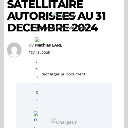
SATELLITAIRE
AUTORISEES AU 31
DECEMBRE 2024
Cela prend trop de temps ?
By
Mathias LARE
FÉV 16, 2025
Recharger le document
|