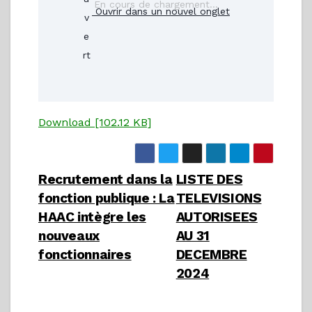
En cours de chargement…
Ouvrir dans un nouvel onglet
Download [102.12 KB]
Navigation
Recrutement dans la
LISTE DES
fonction publique : La
TELEVISIONS
de
HAAC intègre les
AUTORISEES
l’article
nouveaux
AU 31
fonctionnaires
DECEMBRE
2024