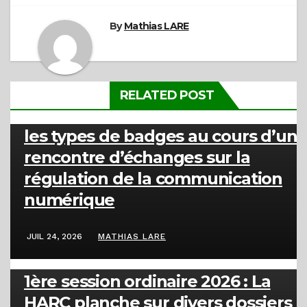
By
Mathias LARE
RELATED POST
ACTUALITÉS
La HARC clarifie la distinction entre
les types de badges au cours d’un
rencontre d’échanges sur la
régulation de la communication
numérique
JUIL 24, 2026
MATHIAS LARE
ACTUALITÉS
1ère session ordinaire 2026 : La
HARC planche sur divers dossiers