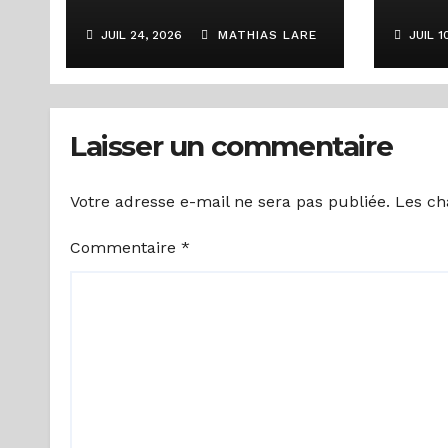
types de badges au
HARC
JUIL 24, 2026
MATHIAS LARE
JUIL 1
cours d’une
dive
rencontre
des 
d’échanges sur la
pour
Laisser un commentaire
régulation de la
des 
communication
Votre adresse e-mail ne sera pas publiée.
Les ch
numérique
Commentaire
*