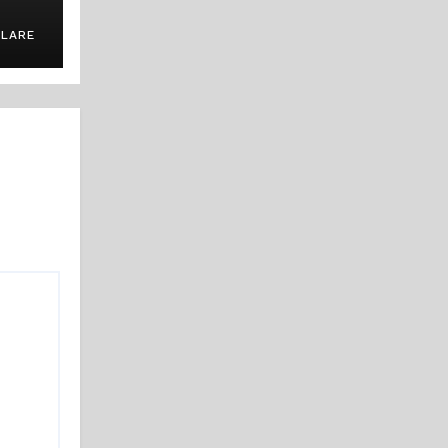
LARE
e la
erte