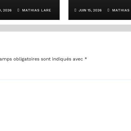
 planche sur
question des
0, 2026
MATHIAS LARE
JUIN 15, 2026
MATHIAS 
rs dossiers et
changements
sujets d’intérêt
climatiques et d
 la régulation
budgétisation v
médias
amps obligatoires sont indiqués avec
*