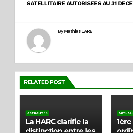
SATELLITAIRE AUTORISEES AU 31 DEC
de
l’article
By
Mathias LARE
RELATED POST
ACTUALITÉS
ACTUALI
La HARC clarifie la
1ère
distinction entre les
ordi