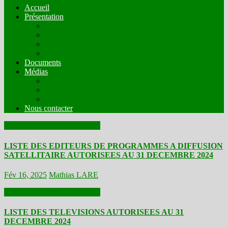
Accueil
Présentation
Mission
Compostion
Fonctionnement
Comités Techniques
Documents
Médias
Organes de presse en ligne en mode écrit
Web radios
Web TV
Nous contacter
Actualités
Documents
Médias
LISTE DES EDITEURS DE PROGRAMMES A DIFFUSION
SATELLITAIRE AUTORISEES AU 31 DECEMBRE 2024
Fév 16, 2025
Mathias LARE
Actualités
Documents
Médias
LISTE DES TELEVISIONS AUTORISEES AU 31
DECEMBRE 2024