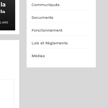
la
Communiqués
la
Documents
LARE
Fonctionnement
e la
erte
Lois et Règlements
Médias