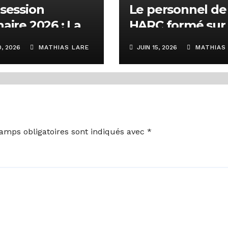
 session
Le personnel de 
naire 2026 : La
HARC formé sur 
 planche sur
question des
0, 2026
MATHIAS LARE
JUIN 15, 2026
MATHIAS 
rs dossiers et
changements
sujets d’intérêt
climatiques et d
 la régulation
budgétisation v
médias
amps obligatoires sont indiqués avec
*