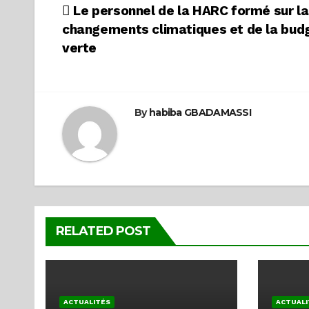
Navigation
Le personnel de la HARC formé sur la
changements climatiques et de la bud
de
verte
l’article
By
habiba GBADAMASSI
RELATED POST
ACTUALITÉS
ACTUALI