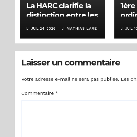
La HARC clarifie la
1ère
distinction entre les
ordi
types de badges au
HARC
JUIL 24, 2026
MATHIAS LARE
JUIL 1
cours d’une
dive
rencontre
des 
d’échanges sur la
pour
Laisser un commentaire
régulation de la
des 
communication
Votre adresse e-mail ne sera pas publiée.
Les ch
numérique
Commentaire
*