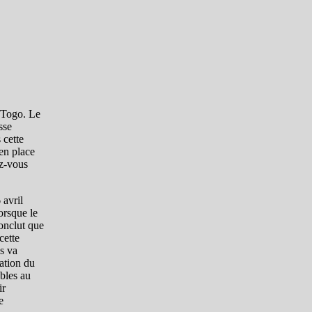
u Togo. Le
sse
 cette
 en place
ez-vous
 avril
lorsque le
conclut que
cette
es va
uation du
ables au
ir
e