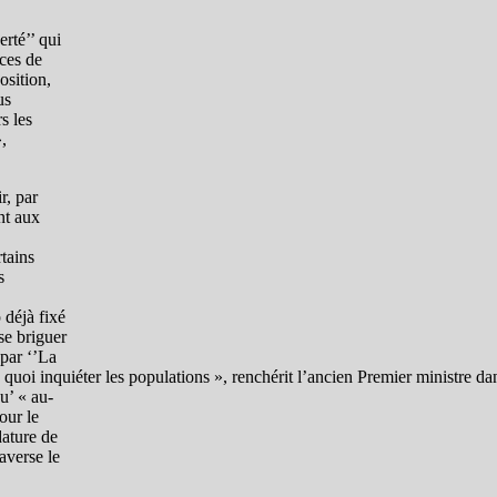
rté’’ qui
ices de
osition,
us
s les
,
r, par
nt aux
rtains
s
 déjà fixé
se briguer
par ‘’La
uoi inquiéter les populations », renchérit l’ancien Premier ministre da
u’ « au-
our le
dature de
raverse le