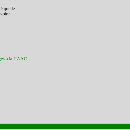
ié que le
Ivoire
anges à la HAAC