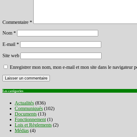
Commentaire
*
Nom
*
E-mail
*
Site web
Enregistrer mon nom, mon e-mail et mon site dans le navigateur
Les catégories
Actualités
(836)
Communiqués
(102)
Documents
(13)
Fonctionnement
(1)
Lois et Règlements
(2)
Médias
(4)