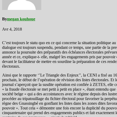
By
megan kouhoue
Avr 4, 2018
C’est toujours le statu quo en ce qui concerne la situation politique a
dialogue est toujours suspendu, pendant ce temps, une partie de la pre
annonce la poursuite des préparatifs des échéances électorales prévues
année et ce, explique-t- elle, malgré les engagements pris par pouvoir
devant le facilitateur de mettre en sourdine la préparation de ces rend
électoraux.
Ainsi que le rapporte ‘’Le Triangle des Enjeux’’, la CENI a fixé au 16
prochain, le début de l’opération de révision des listes électorales. Et 
journal s’aperçoit que la susdite opération est confiée à ZETES, elle 
« la fraude électorale se met petit à petit en place », étant entendu que 
société belge « qui a des accointances avec le régime depuis des lustr
procéder au tripatouillage du fichier électoral pour favoriser la perpét
règne des Gnassingbé en gonflant les listes dans les zones dites favor
pouvoir ». Tout cela « démontre une fois encore la duplicité du pouvo
cinquantenaire qui prend des engagements publics et fait exactement l