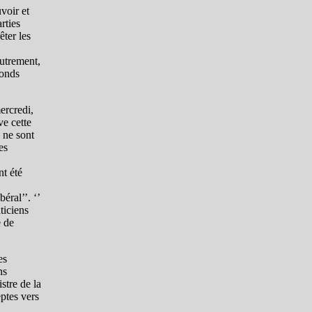
voir et
rties
ter les
utrement,
fonds
mercredi,
ve cette
s ne sont
es
nt été
éral’’. ‘’
ticiens
e de
es
ns
stre de la
eptes vers