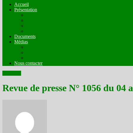
Accueil
Présentation
Mission
Compostion
Fonctionnement
Comités Techniques
Documents
Médias
Organes de presse en ligne en mode écrit
Web radios
Web TV
Nous contacter
Actualités
Revue de presse N° 1056 du 04 a