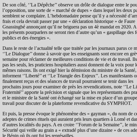
De son côté, ‘’La Dépêche’’ observe un drôle de dialogue entre le pou
l’opposition, une sorte de « marché de dupes » dans lequel les deux pa
semblent se complaire. L’hebdomadaire pense qu’il y a nécessité d’arrê
frais et cela devrait passer par une « déclaration historique » de Faure
Gnassingbé annonçant qu’il ne briguera pas un 4è mandat en 2020. A
les présents pourparlers ne seront rien d’autre qu’un « gaspillage des 
publics et des énergies ».
Dans le reste de l’actualité telle que traitée par les journaux parus ce 
‘’Le Dialogue’’ donne à savoir que les enseignants sont encore en grè
semaine pour réclamer de meilleures conditions de vie et de travail. Il
pas les seuls, les praticiens hospitaliers aussi donnent de la voix pour l
mêmes raisons. Ils ont exigé hier la démission du ministre de la Santé,
informent ‘’Liberté’’ et ‘’Le Triangle des Enjeux’’. Les manifestants o
finalement reçus et des séances de travail pourraient se tenir dans les
prochains jours pour examiner de près les revendications, note ‘’Le Lib
Fraternité’’ apporte la précision et signale que les représentants des pra
et le ministre de la Santé ont échangé sur la mise en place d’un group
travail pour discuter de la plateforme revendicative du SYMPHOT.
Et puis, la presse évoque le phénomène des « gayman », du nom de c
adeptes de crimes rituels qui auraient pris leurs quartiers à Lomé et da
d’autres localités du pays. A en croire ‘’Forum de la Semaine’’, le mini
Sécurité qui veille au grain a « extradé plus d’une dizaine » de ces ad
le Bénin où ils ont fui les représailles.