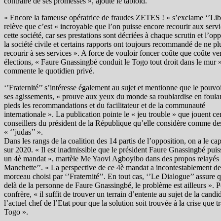
contraire de ses promesses », ajoute le tabloïd.
« Encore la fameuse opératrice de fraudes ZETES ! » s’exclame ‘’Libe
relève que c’est « incroyable que l’on puisse encore recourir aux serv
cette société, car ses prestations sont décriées à chaque scrutin et l’opp
la société civile et certains rapports ont toujours recommandé de ne pl
recourir à ses services ». A force de vouloir foncer coûte que coûte ver
élections, « Faure Gnassingbé conduit le Togo tout droit dans le mur »
commente le quotidien privé.
‘’Fraternité’’ s’intéresse également au sujet et mentionne que le pouvoi
ses agissements, « prouve aux yeux du monde sa roublardise en foula
pieds les recommandations et du facilitateur et de la communauté
internationale ». La publication pointe le « jeu trouble » que jouent ce
conseillers du président de la République qu’elle considère comme de
« ‘’judas’’ ».
Dans les rangs de la coalition des 14 partis de l’opposition, on a le cap
sur 2020. « Il est inadmissible que le président Faure Gnassingbé puis
un 4è mandat », martèle Me Yaovi Agboyibo dans des propos relayés 
Manchette’’. « La perspective de ce 4è mandat a incontestablement de q
morceau choisi par ‘’Fraternité’’. En tout cas, ‘’Le Dialogue’’ assure q
delà de la personne de Faure Gnassingbé, le problème est ailleurs ». P
confrère, « il suffit de trouver un terrain d’entente au sujet de la candi
l’actuel chef de l’Etat pour que la solution soit trouvée à la crise que t
Togo ».