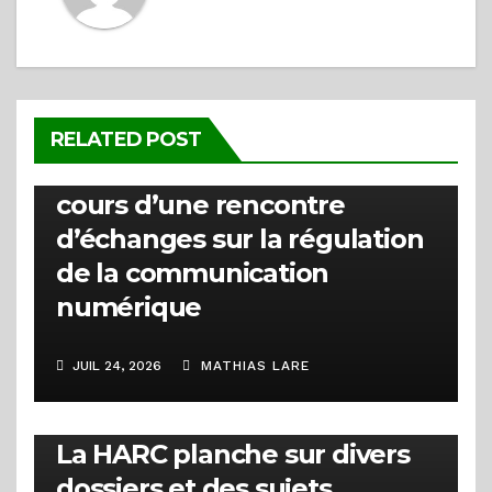
ACTUALITÉS
La HARC clarifie la distinction
RELATED POST
entre les types de badges au
cours d’une rencontre
d’échanges sur la régulation
de la communication
numérique
JUIL 24, 2026
MATHIAS LARE
ACTUALITÉS
1ère session ordinaire 2026 :
La HARC planche sur divers
dossiers et des sujets