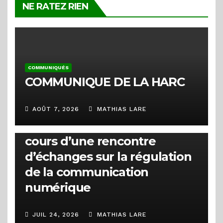
NE RATEZ RIEN
COMMUNIQUÉS
COMMUNIQUE DE LA HARC
ACTUALITÉS
La HARC clarifie la distinction
AOÛT 7, 2026
MATHIAS LARE
entre les types de badges au
cours d’une rencontre
d’échanges sur la régulation
de la communication
numérique
JUIL 24, 2026
MATHIAS LARE