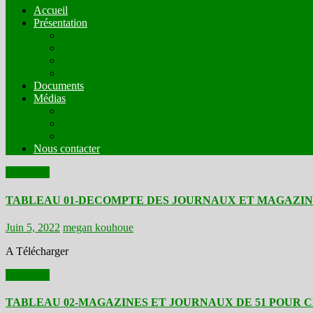
Accueil
Présentation
Mission
Compostion
Fonctionnement
Comités Techniques
Documents
Médias
Organes de presse en ligne en mode écrit
Web radios
Web TV
Nous contacter
Actualités
TABLEAU 01-DECOMPTE DES JOURNAUX ET MAGAZINES
Juin 5, 2022
megan kouhoue
A Télécharger
Actualités
TABLEAU 02-MAGAZINES ET JOURNAUX DE 51 POUR 