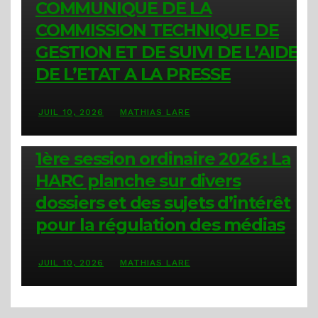
COMMUNIQUE DE LA
COMMISSION TECHNIQUE DE
GESTION ET DE SUIVI DE L’AIDE
DE L’ETAT A LA PRESSE
JUIL 10, 2026
MATHIAS LARE
ACTUALITÉS
1ère session ordinaire 2026 : La
HARC planche sur divers
dossiers et des sujets d’intérêt
pour la régulation des médias
JUIL 10, 2026
MATHIAS LARE