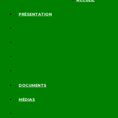
ACCUEIL
PRÉSENTATION
MISSION
COMPOSTION
FONCTIONNEMENT
COMITÉS TECHNIQUES
DOCUMENTS
MÉDIAS
ORGANES DE PRESSE EN LIGNE EN MODE ÉCRIT