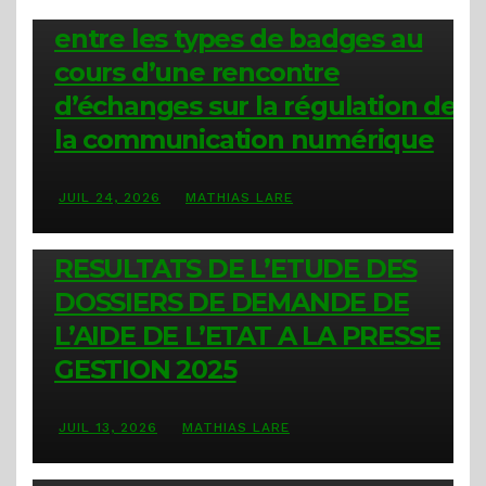
La HARC clarifie la distinction
entre les types de badges au
cours d’une rencontre
d’échanges sur la régulation de
la communication numérique
JUIL 24, 2026
MATHIAS LARE
COMMUNIQUÉS
RESULTATS DE L’ETUDE DES
DOSSIERS DE DEMANDE DE
L’AIDE DE L’ETAT A LA PRESSE
GESTION 2025
JUIL 13, 2026
MATHIAS LARE
COMMUNIQUÉS