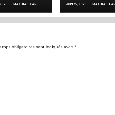
 planche sur
question des
 2026
MATHIAS LARE
JUIN 15, 2026
MATHIAS LA
rs dossiers et
changements
sujets d’intérêt
climatiques et d
 la régulation
budgétisation v
médias
amps obligatoires sont indiqués avec
*