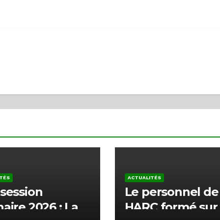
TÉS
ACTUALITÉS
 session
Le personnel de 
naire 2026 : La
HARC formé sur 