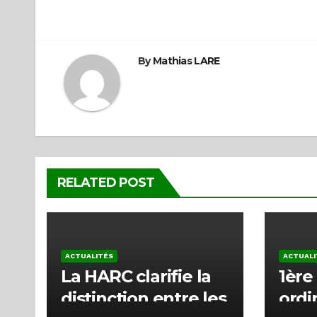
l’article
By
Mathias LARE
RELATED POST
ACTUALITÉS
ACTUALI
La HARC clarifie la
1ère
distinction entre les
ordi