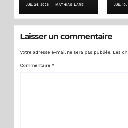
types de badges au
HARC
JUIL 24, 2026
MATHIAS LARE
JUIL 10,
cours d’une
dive
rencontre
des 
d’échanges sur la
pour
Laisser un commentaire
régulation de la
des 
communication
Votre adresse e-mail ne sera pas publiée.
Les ch
numérique
Commentaire
*