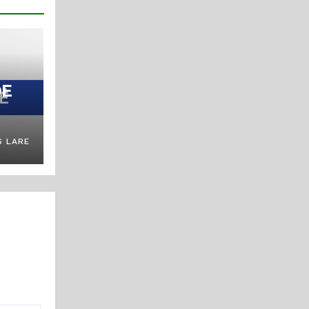
DE
 LARE
 DE
ESSE