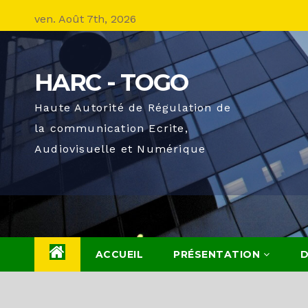
Skip
ven. Août 7th, 2026
to
content
HARC - TOGO
Haute Autorité de Régulation de
la communication Ecrite,
Audiovisuelle et Numérique
ACCUEIL
PRÉSENTATION