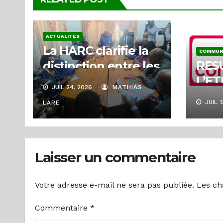
ACTUALITÉS
La HARC clarifie la
COMMUN
RES
distinction entre les
L’E
types de badges au
JUIL 24, 2026
MATHIAS
DOS
cours d’une
JUIL 1
LARE
DEM
rencontre
L’AI
d’échanges sur la
LA 
régulation de la
Laisser un commentaire
GES
communication
numérique
Votre adresse e-mail ne sera pas publiée.
Les ch
Commentaire
*