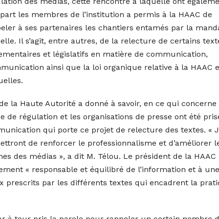
lation des médias, cette rencontre à laquelle ont égalem
 part les membres de l’institution a permis à la HAAC de
eler à ses partenaires les chantiers entamés par la mand
elle. Il s’agit, entre autres, de la relecture de certains text
ementaires et législatifs en matière de communication,
nication ainsi que la loi organique relative à la HAAC e
elles.
 de la Haute Autorité a donné à savoir, en ce qui concerne 
nce de régulation et les organisations de presse ont été pri
nication qui porte ce projet de relecture des textes. « 
tront de renforcer le professionnalisme et d’améliorer l
es des médias », a dit M. Télou. Le président de la HAAC
tement « responsable et équilibré de l’information et à un
 prescrits par les différents textes qui encadrent la prat
our à tour pris la parole pour rappeler un certain nombre 