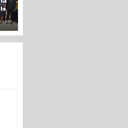
la
la
 LARE
e la
erte