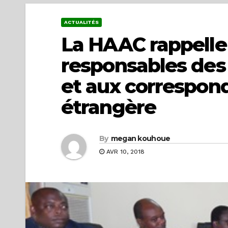
ACTUALITÉS
La HAAC rappelle
responsables des
et aux correspond
étrangère
By
megan kouhoue
AVR 10, 2018