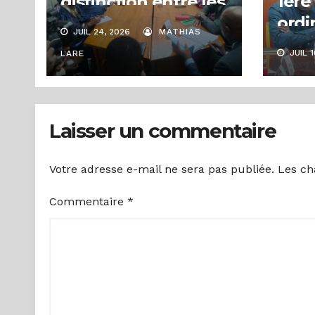
1ère
distinction entre les
ordi
types de badges au
JUIL 24, 2026
MATHIAS
HARC
cours d’une
JUIL 1
LARE
dive
rencontre
des 
d’échanges sur la
pour
régulation de la
Laisser un commentaire
des 
communication
numérique
Votre adresse e-mail ne sera pas publiée.
Les ch
Commentaire
*