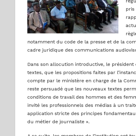
régu
pris
rapp
actu
règl
notamment du code de la presse et de la commu
cadre juridique des communications audiovisu
Dans son allocution introductive, le président
textes, que les propositions faites par l’insta
compte par le ministère en charge de la Commu
reste persuadé que les nouveaux textes permet
conditions de travail des hommes et des femm
invité les professionnels des médias à un trai
application stricte des principes fondamentaux
du métier de journaliste ».
A sa suite, les membres de l’institution ont t