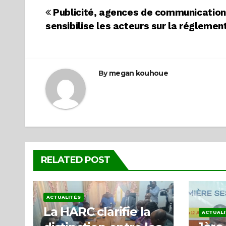
Navigation
Publicité, agences de communication 
sensibilise les acteurs sur la réglemen
de
l’article
By
megan kouhoue
RELATED POST
ACTUALITÉS
La HARC clarifie la
ACTUALI