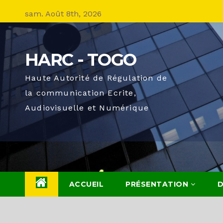
Skip
sam. Août 8th, 2026
to
content
HARC - TOGO
Haute Autorité de Régulation de
la communication Ecrite,
Audiovisuelle et Numérique
ACCUEIL
PRÉSENTATION