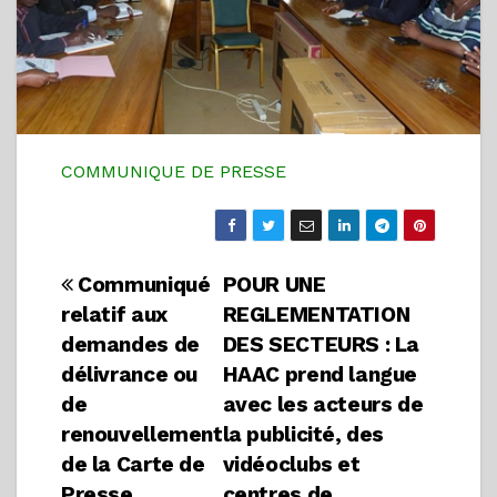
COMMUNIQUE DE PRESSE
Navigation
Communiqué
POUR UNE
relatif aux
REGLEMENTATION
de
demandes de
DES SECTEURS : La
l’article
délivrance ou
HAAC prend langue
de
avec les acteurs de
renouvellement
la publicité, des
de la Carte de
vidéoclubs et
Presse
centres de