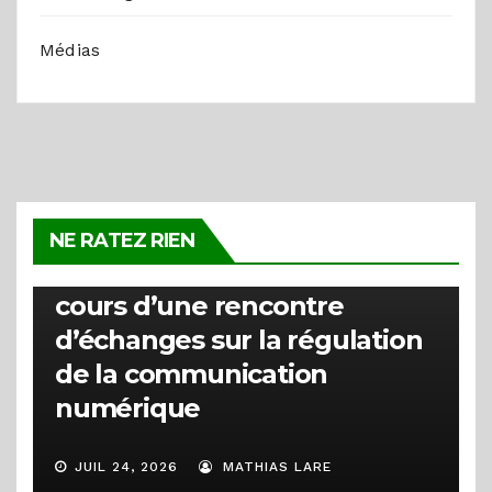
Médias
ACTUALITÉS
La HARC clarifie la distinction
NE RATEZ RIEN
entre les types de badges au
cours d’une rencontre
d’échanges sur la régulation
de la communication
numérique
JUIL 24, 2026
MATHIAS LARE