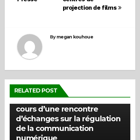
projection de films
By
megan kouhoue
ACTUALITÉS
La HARC clarifie la distinction
RELATED POST
entre les types de badges au
cours d’une rencontre
d’échanges sur la régulation
de la communication
numérique