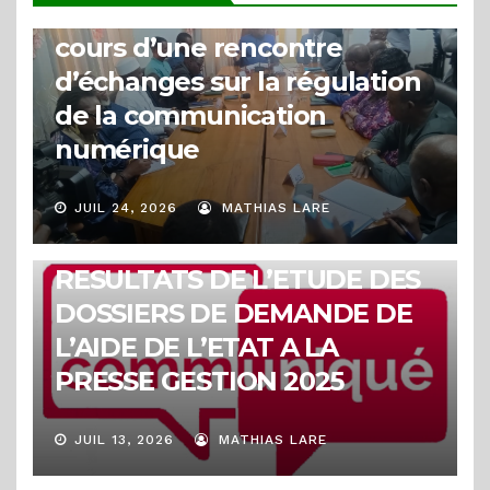
entre les types de badges au
cours d’une rencontre
d’échanges sur la régulation
de la communication
numérique
JUIL 24, 2026
MATHIAS LARE
COMMUNIQUÉS
RESULTATS DE L’ETUDE DES
DOSSIERS DE DEMANDE DE
L’AIDE DE L’ETAT A LA
PRESSE GESTION 2025
JUIL 13, 2026
MATHIAS LARE
COMMUNIQUÉS
COMMUNIQUE DE LA