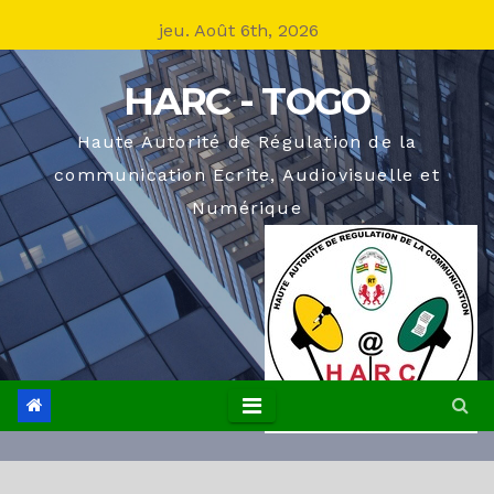
Skip
jeu. Août 6th, 2026
to
content
HARC - TOGO
Haute Autorité de Régulation de la
communication Ecrite, Audiovisuelle et
Numérique