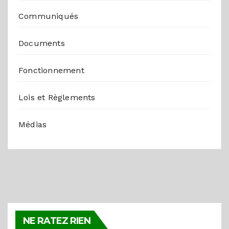
Communiqués
Documents
Fonctionnement
Lois et Règlements
Médias
ACTUALITÉS
La HARC clarifie la distinction
NE RATEZ RIEN