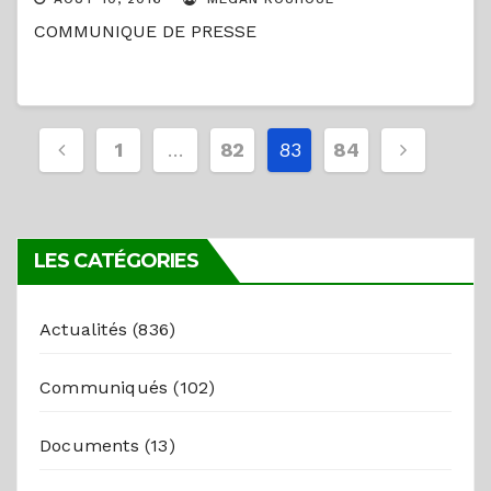
COMMUNIQUE DE PRESSE
Pagination
1
…
82
83
84
des
publications
LES CATÉGORIES
Actualités
(836)
Communiqués
(102)
Documents
(13)