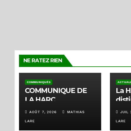
NE RATEZ RIEN
COMMUNIQUÉS
ACTUAL
COMMUNIQUE DE
La H
LA HARC
dist
type
AOÛT 7, 2026
MATHIAS
JUIL 
cour
LARE
LARE
ren