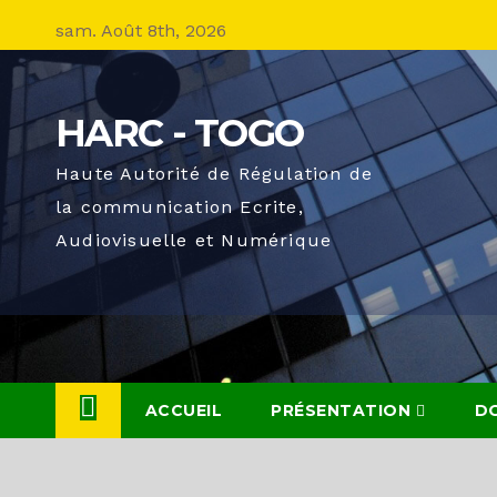
Skip
sam. Août 8th, 2026
to
content
HARC - TOGO
Haute Autorité de Régulation de
la communication Ecrite,
Audiovisuelle et Numérique
ACCUEIL
PRÉSENTATION
D