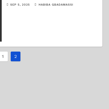
SEP 5, 2025
HABIBA GBADAMASSI
nation
1
2
ications