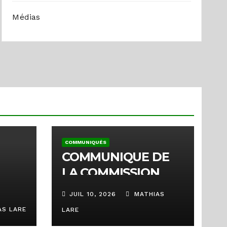
Médias
COMMUNIQUÉS
COMMUNIQUE DE
LA COMMISSION
TECHNIQUE DE
JUIL 10, 2026
MATHIAS
GESTION ET DE
S LARE
LARE
SUIVI DE L’AIDE DE